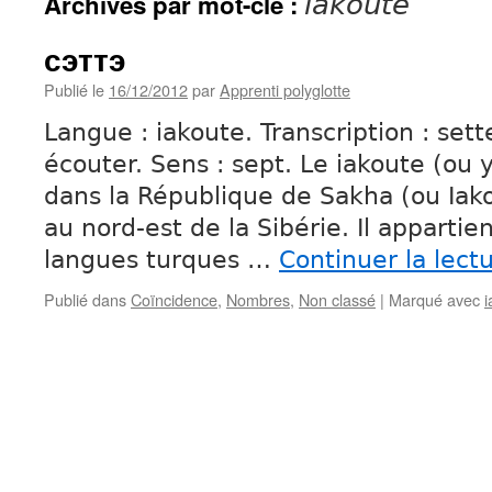
Archives par mot-clé :
iakoute
сэттэ
Publié le
16/12/2012
par
Apprenti polyglotte
Langue : iakoute. Transcription : sett
écouter. Sens : sept. Le iakoute (ou 
dans la République de Sakha (ou Iako
au nord-est de la Sibérie. Il appartien
langues turques …
Continuer la lect
Publié dans
Coïncidence
,
Nombres
,
Non classé
|
Marqué avec
i