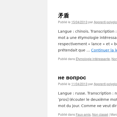
矛盾
Publié le
15/04/2013
par
Apprenti polyglo
Langue : chinois. Transcription 
mot a une étymologie intéressan
respectivement « lance » et « bo
prétendait que …
Continuer la 
Publié dans
Étymologie intéressante
,
Non
не вопрос
Publié le
11/04/2013
par
Apprenti polyglo
Langue : russe. Transcription : 
ˈpros] (écouter le deuxième mot)
mot du jour. Comme не veut di
Publié dans
Faux-amis
,
Non classé
|
Mar