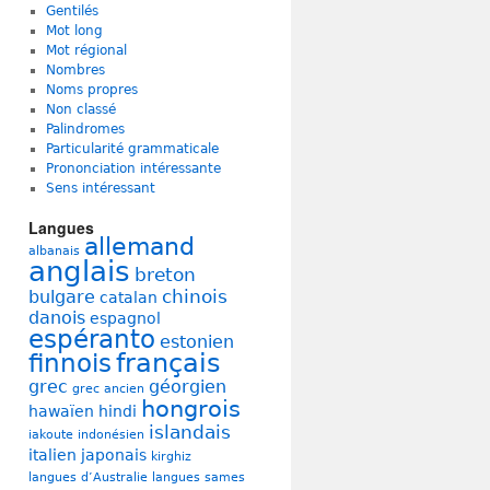
Gentilés
Mot long
Mot régional
Nombres
Noms propres
Non classé
Palindromes
Particularité grammaticale
Prononciation intéressante
Sens intéressant
Langues
allemand
albanais
anglais
breton
chinois
bulgare
catalan
danois
espagnol
espéranto
estonien
français
finnois
grec
géorgien
grec ancien
hongrois
hawaïen
hindi
islandais
iakoute
indonésien
italien
japonais
kirghiz
langues d’Australie
langues sames