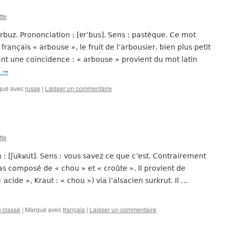
tte
arbuz. Prononciation : [ɐrˈbus]. Sens : pastèque. Ce mot
nçais « arbouse », le fruit de l’arbousier, bien plus petit
t une coïncidence : « arbouse » provient du mot latin
e
→
qué avec
russe
|
Laisser un commentaire
tte
 : [ʃukʁut]. Sens : vous savez ce que c’est. Contrairement
s composé de « chou » et « croûte ». Il provient de
acide », Kraut : « chou ») via l’alsacien surkrut. Il …
 classé
|
Marqué avec
français
|
Laisser un commentaire