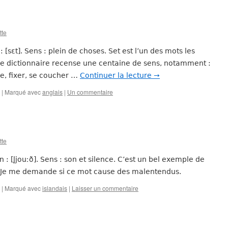
tte
 [sɛt]. Sens : plein de choses. Set est l’un des mots les
Ce dictionnaire recense une centaine de sens, notamment :
re, fixer, se coucher …
Continuer la lecture
→
|
Marqué avec
anglais
|
Un commentaire
tte
 : [l̥jouːð]. Sens : son et silence. C’est un bel exemple de
. Je me demande si ce mot cause des malentendus.
|
Marqué avec
islandais
|
Laisser un commentaire