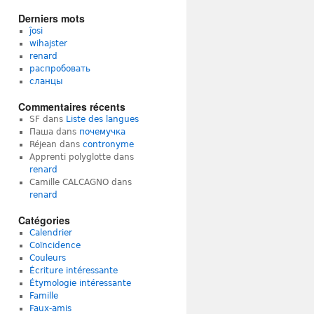
Derniers mots
ĵosi
wihajster
renard
распробовать
сланцы
Commentaires récents
SF
dans
Liste des langues
Паша
dans
почемучка
Réjean
dans
contronyme
Apprenti polyglotte
dans
renard
Camille CALCAGNO
dans
renard
Catégories
Calendrier
Coïncidence
Couleurs
Écriture intéressante
Étymologie intéressante
Famille
Faux-amis