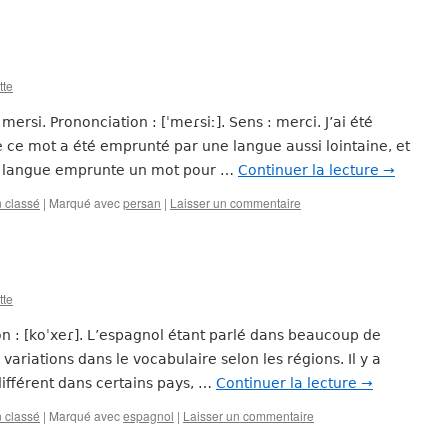
tte
mersi. Prononciation : [ˈmeɾsiː]. Sens : merci. J’ai été
e ce mot a été emprunté par une langue aussi lointaine, et
ne langue emprunte un mot pour …
Continuer la lecture
→
 classé
|
Marqué avec
persan
|
Laisser un commentaire
tte
n : [koˈxeɾ]. L’espagnol étant parlé dans beaucoup de
s variations dans le vocabulaire selon les régions. Il y a
ifférent dans certains pays, …
Continuer la lecture
→
 classé
|
Marqué avec
espagnol
|
Laisser un commentaire