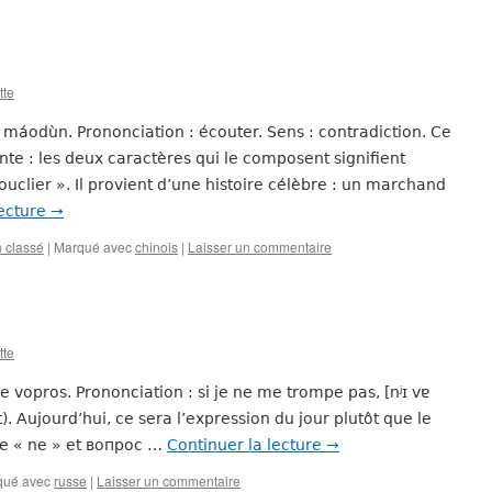
tte
: máodùn. Prononciation : écouter. Sens : contradiction. Ce
te : les deux caractères qui le composent signifient
uclier ». Il provient d’une histoire célèbre : un marchand
lecture
→
 classé
|
Marqué avec
chinois
|
Laisser un commentaire
tte
ne vopros. Prononciation : si je ne me trompe pas, [nʲɪ vɐ
. Aujourd’hui, ce sera l’expression du jour plutôt que le
re « ne » et вопрос …
Continuer la lecture
→
qué avec
russe
|
Laisser un commentaire