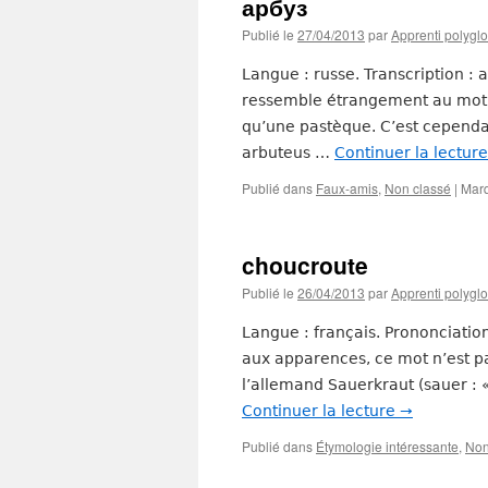
арбуз
Publié le
27/04/2013
par
Apprenti polyglo
Langue : russe. Transcription : 
ressemble étrangement au mot fra
qu’une pastèque. C’est cependan
arbuteus …
Continuer la lectur
Publié dans
Faux-amis
,
Non classé
|
Mar
choucroute
Publié le
26/04/2013
par
Apprenti polyglo
Langue : français. Prononciation
aux apparences, ce mot n’est pa
l’allemand Sauerkraut (sauer : « 
Continuer la lecture
→
Publié dans
Étymologie intéressante
,
Non