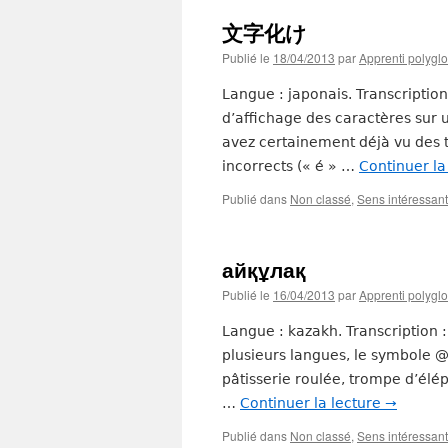
文字化け
Publié le
18/04/2013
par
Apprenti polyglo
Langue : japonais. Transcription
d’affichage des caractères sur
avez certainement déjà vu des t
incorrects (« é » …
Continuer la
Publié dans
Non classé
,
Sens intéressant
айқұлақ
Publié le
16/04/2013
par
Apprenti polyglo
Langue : kazakh. Transcription 
plusieurs langues, le symbole @
pâtisserie roulée, trompe d’éléph
…
Continuer la lecture
→
Publié dans
Non classé
,
Sens intéressant