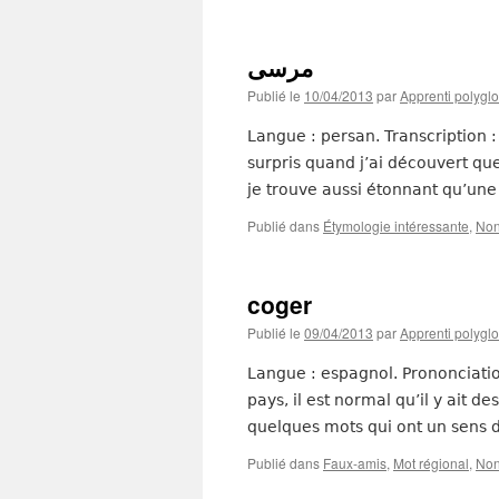
مرسی
Publié le
10/04/2013
par
Apprenti polyglo
Langue : persan. Transcription : 
surpris quand j’ai découvert qu
je trouve aussi étonnant qu’u
Publié dans
Étymologie intéressante
,
Non
coger
Publié le
09/04/2013
par
Apprenti polyglo
Langue : espagnol. Prononciatio
pays, il est normal qu’il y ait de
quelques mots qui ont un sens d
Publié dans
Faux-amis
,
Mot régional
,
Non