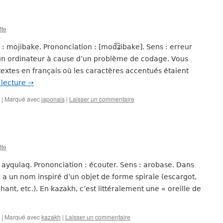
tte
 : mojibake. Prononciation : [mod͡ʑibake]. Sens : erreur
 un ordinateur à cause d’un problème de codage. Vous
extes en français où les caractères accentués étaient
 lecture
→
|
Marqué avec
japonais
|
Laisser un commentaire
tte
: ayqulaq. Prononciation : écouter. Sens : arobase. Dans
 a un nom inspiré d’un objet de forme spirale (escargot,
ant, etc.). En kazakh, c’est littéralement une « oreille de
|
Marqué avec
kazakh
|
Laisser un commentaire