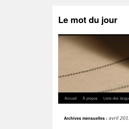
Aller
au
Le mot du jour
contenu
Accueil
À propos
Liste des lang
Archives mensuelles :
avril 20