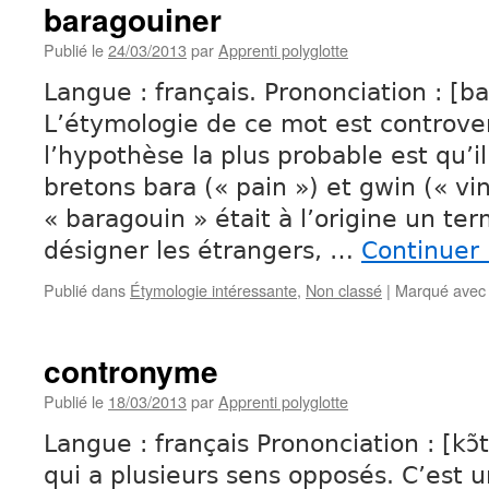
baragouiner
Publié le
24/03/2013
par
Apprenti polyglotte
Langue : français. Prononciation : [b
L’étymologie de ce mot est controve
l’hypothèse la plus probable est qu’i
bretons bara (« pain ») et gwin (« v
« baragouin » était à l’origine un te
désigner les étrangers, …
Continuer 
Publié dans
Étymologie intéressante
,
Non classé
|
Marqué avec
contronyme
Publié le
18/03/2013
par
Apprenti polyglotte
Langue : français Prononciation : [kɔ
qui a plusieurs sens opposés. C’est un