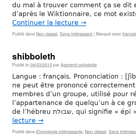
du mal à trouver comment ça se dit e
d’après le Wiktionnaire, ce mot exis
Continuer la lecture
→
Publié dans
Non classé
,
Sens intéressant
|
Marqué avec
françai
shibboleth
Publié le
04/03/2013
par
Apprenti polyglotte
Langue : français. Prononciation : [ʃi
ne peut être prononcé correctement 
membres d’un groupe, utilisé pour r
l’appartenance de quelqu’un à ce gr
de l’hébreu שבולת, qui signifie 
lecture
→
Publié dans
Étymologie intéressante
,
Non classé
,
Sens intéress