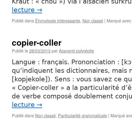
Kraut : « chou ») via l’alsacien surkru
lecture
→
Publié dans
Étymologie intéressante
,
Non classé
|
Marqué avec
copier-coller
Publié le
28/03/2013
par
Apprenti polyglotte
Langue : français. Prononciation : [kɔ
qu’indiquent les dictionnaires, mais m
[kopjekole]). Sens : vous savez ce qu
« Copier-coller » a la particularité d’
de verbe composé doublement conj
lecture
→
Publié dans
Non classé
,
Particularité grammaticale
|
Marqué av