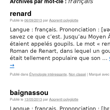
Archives par mot-clé :
français
renard
Publié le
06/09/2013
par
Apprenti polyglotte
Langue : français. Prononciation : [ʁ
savez ce que c’est. Jusqu’au Moyen Â
étaient appelés goupils. Le mot « re
Roman de Renart, dans lequel un gou
était tellement populaire que son …
→
Publié dans
Étymologie intéressante
,
Non classé
|
Marqué avec
baignassou
Publié le
13/05/2013
par
Apprenti polyglotte
Langue : français. Prononciation : [b