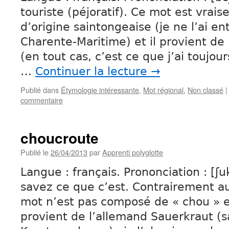
touriste (péjoratif). Ce mot est vra
d’origine saintongeaise (je ne l’ai e
Charente-Maritime) et il provient de
(en tout cas, c’est ce que j’ai toujou
…
Continuer la lecture
→
Publié dans
Étymologie intéressante
,
Mot régional
,
Non classé
|
commentaire
choucroute
Publié le
26/04/2013
par
Apprenti polyglotte
Langue : français. Prononciation : [ʃu
savez ce que c’est. Contrairement a
mot n’est pas composé de « chou » et
provient de l’allemand Sauerkraut (sa