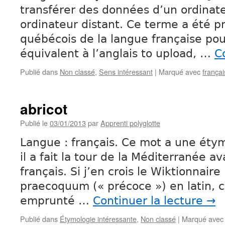
transférer des données d’un ordinate
ordinateur distant. Ce terme a été pr
québécois de la langue française pour
équivalent à l’anglais to upload, …
C
Publié dans
Non classé
,
Sens intéressant
|
Marqué avec
françai
abricot
Publié le
03/01/2013
par
Apprenti polyglotte
Langue : français. Ce mot a une étym
il a fait la tour de la Méditerranée av
français. Si j’en crois le Wiktionnaire 
praecoquum (« précoce ») en latin, 
emprunté …
Continuer la lecture
→
Publié dans
Étymologie intéressante
,
Non classé
|
Marqué avec