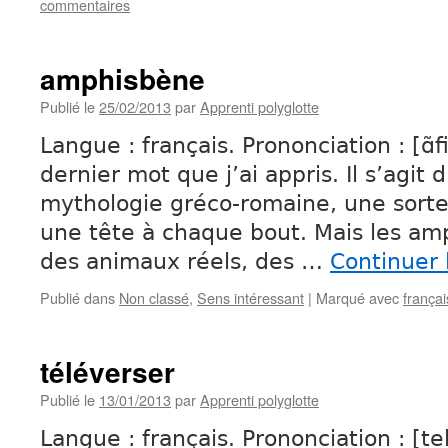
commentaires
amphisbène
Publié le
25/02/2013
par
Apprenti polyglotte
Langue : français. Prononciation : [ɑ̃f
dernier mot que j’ai appris. Il s’agit 
mythologie gréco-romaine, une sort
une tête à chaque bout. Mais les am
des animaux réels, des …
Continuer 
Publié dans
Non classé
,
Sens intéressant
|
Marqué avec
françai
téléverser
Publié le
13/01/2013
par
Apprenti polyglotte
Langue : français. Prononciation : [te