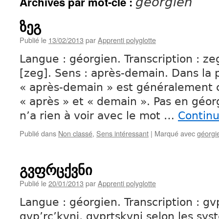
Archives par mot-clé :
géorgien
ზეგ
Publié le
13/02/2013
par
Apprenti polyglotte
Langue : géorgien. Transcription : ze
[zeɡ]. Sens : après-demain. Dans la 
« après-demain » est généralement
« après » et « demain ». Pas en géor
n’a rien à voir avec le mot …
Continu
Publié dans
Non classé
,
Sens intéressant
|
Marqué avec
géorgi
გვფრცქვნი
Publié le
20/01/2013
par
Apprenti polyglotte
Langue : géorgien. Transcription : gv
gvp’rc’kvni, gvprtskvni selon les sys