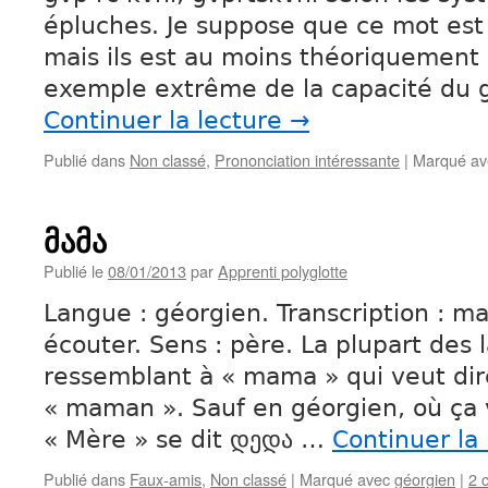
épluches. Je suppose que ce mot est 
mais ils est au moins théoriquement 
exemple extrême de la capacité du 
Continuer la lecture
→
Publié dans
Non classé
,
Prononciation intéressante
|
Marqué av
მამა
Publié le
08/01/2013
par
Apprenti polyglotte
Langue : géorgien. Transcription : m
écouter. Sens : père. La plupart des
ressemblant à « mama » qui veut dir
« maman ». Sauf en géorgien, où ça v
« Mère » se dit დედა …
Continuer la
Publié dans
Faux-amis
,
Non classé
|
Marqué avec
géorgien
|
2 