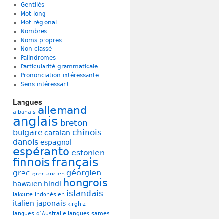
Gentilés
Mot long
Mot régional
Nombres
Noms propres
Non classé
Palindromes
Particularité grammaticale
Prononciation intéressante
Sens intéressant
Langues
allemand
albanais
anglais
breton
chinois
bulgare
catalan
danois
espagnol
espéranto
estonien
français
finnois
grec
géorgien
grec ancien
hongrois
hawaïen
hindi
islandais
iakoute
indonésien
italien
japonais
kirghiz
langues d’Australie
langues sames