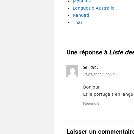
Japonais
Langues d’Australie
Nahuatl
Thaï
Une réponse à
Liste de
SF
dit :
17/07/2022 à 00:12
Bonjour
Et le portugais en langu
Répondre
Laisser un commentair