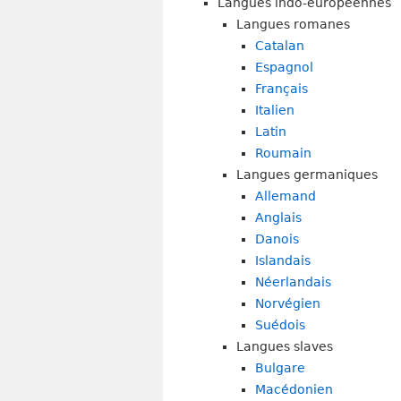
Langues indo-européennes
Langues romanes
Catalan
Espagnol
Français
Italien
Latin
Roumain
Langues germaniques
Allemand
Anglais
Danois
Islandais
Néerlandais
Norvégien
Suédois
Langues slaves
Bulgare
Macédonien