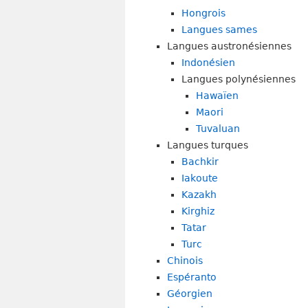
Hongrois
Langues sames
Langues austronésiennes
Indonésien
Langues polynésiennes
Hawaïen
Maori
Tuvaluan
Langues turques
Bachkir
Iakoute
Kazakh
Kirghiz
Tatar
Turc
Chinois
Espéranto
Géorgien