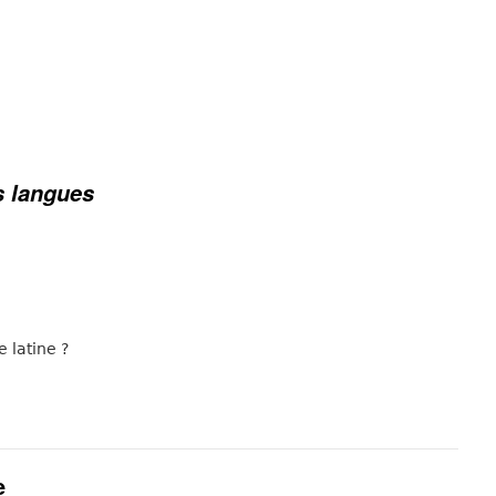
s langues
e latine ?
e