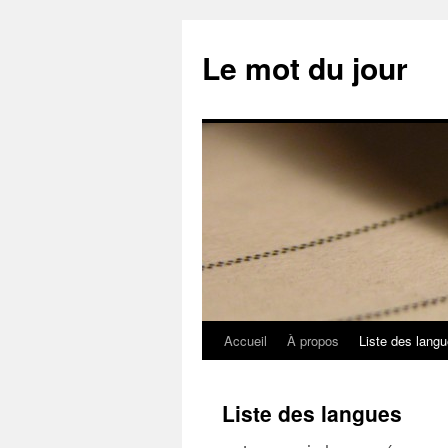
Aller
au
Le mot du jour
contenu
Accueil
À propos
Liste des lang
Liste des langues