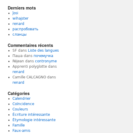
Derniers mots
ĵosi
wihajster
renard
распробовать
сланцы
Commentaires récents
SF
dans
Liste des langues
Паша
dans
почемучка
Réjean
dans
contronyme
Apprenti polyglotte
dans
renard
Camille CALCAGNO
dans
renard
Catégories
Calendrier
Coïncidence
Couleurs
Écriture intéressante
Étymologie intéressante
Famille
Faux-amis