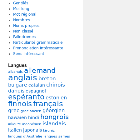
Gentilés
Mot long
Mot régional
Nombres
Noms propres
Non classé
Palindromes
Particularité grammaticale
Prononciation intéressante
Sens intéressant
Langues
allemand
albanais
anglais
breton
chinois
bulgare
catalan
danois
espagnol
espéranto
estonien
français
finnois
grec
géorgien
grec ancien
hongrois
hawaïen
hindi
islandais
iakoute
indonésien
italien
japonais
kirghiz
langues d’Australie
langues sames