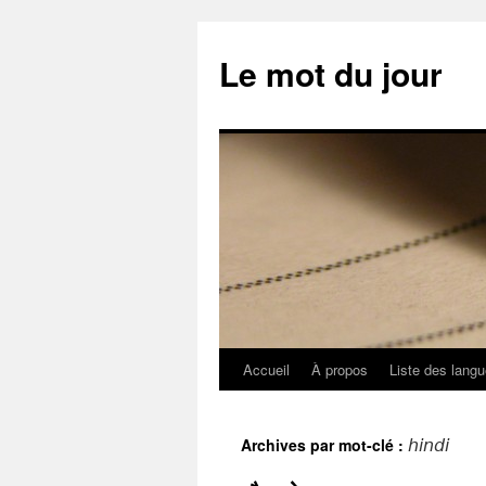
Aller
au
Le mot du jour
contenu
Accueil
À propos
Liste des lang
Archives par mot-clé :
hindi