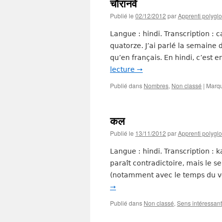
चौरानवे
Publié le
02/12/2012
par
Apprenti polyglo
Langue : hindi. Transcription : 
quatorze. J’ai parlé la semaine
qu’en français. En hindi, c’est en
lecture
→
Publié dans
Nombres
,
Non classé
|
Marq
कल
Publié le
13/11/2012
par
Apprenti polyglo
Langue : hindi. Transcription : 
paraît contradictoire, mais le 
(notamment avec le temps du v
→
Publié dans
Non classé
,
Sens intéressant