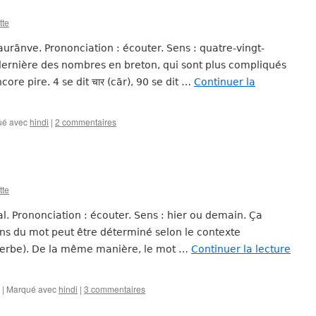
tte
caurānve. Prononciation : écouter. Sens : quatre-vingt-
 dernière des nombres en breton, qui sont plus compliqués
core pire. 4 se dit चार (cār), 90 se dit …
Continuer la
ué avec
hindi
|
2 commentaires
tte
kal. Prononciation : écouter. Sens : hier ou demain. Ça
sens du mot peut être déterminé selon le contexte
erbe). De la même manière, le mot …
Continuer la lecture
|
Marqué avec
hindi
|
3 commentaires