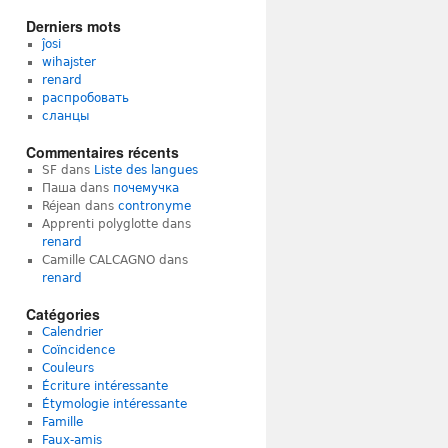
Derniers mots
ĵosi
wihajster
renard
распробовать
сланцы
Commentaires récents
SF
dans
Liste des langues
Паша
dans
почемучка
Réjean
dans
contronyme
Apprenti polyglotte
dans
renard
Camille CALCAGNO
dans
renard
Catégories
Calendrier
Coïncidence
Couleurs
Écriture intéressante
Étymologie intéressante
Famille
Faux-amis