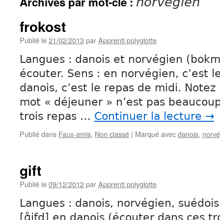
Archives par mot-clé :
norvégien
frokost
Publié le
21/02/2013
par
Apprenti polyglotte
Langues : danois et norvégien (bokmå
écouter. Sens : en norvégien, c’est l
danois, c’est le repas de midi. Notez 
mot « déjeuner » n’est pas beaucoup
trois repas …
Continuer la lecture
→
Publié dans
Faux-amis
,
Non classé
|
Marqué avec
danois
,
norvé
gift
Publié le
09/12/2012
par
Apprenti polyglotte
Langues : danois, norvégien, suédois.
[ɡ̊ifd̥] en danois (écouter dans ces tr