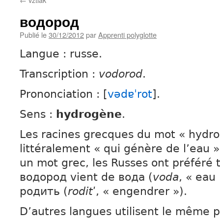
водород
Publié le
30/12/2012
par
Apprenti polyglotte
Langue : russe.
Transcription :
vodorod
.
Prononciation : [
vədɐˈrot
].
Sens :
hydrogène
.
Les racines grecques du mot « hydro
littéralement « qui génère de l’eau ».
un mot grec, les Russes ont préféré 
водород vient de вода (
voda
, « eau
родить (
rodit
ʹ, « engendrer »).
D’autres langues utilisent le même p