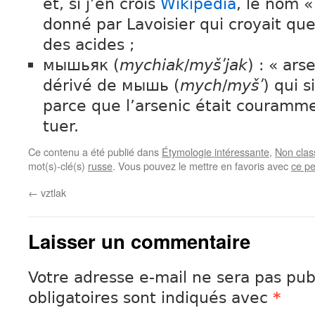
et, si j’en crois
Wikipédia
, le nom 
donné par Lavoisier qui croyait qu
des acides ;
мышьяк (
mychiak
/
myšʹjak
) : « ars
dérivé de мышь (
mych
/
myšʹ
) qui s
parce que l’arsenic était courammen
tuer.
Ce contenu a été publié dans
Étymologie intéressante
,
Non clas
mot(s)-clé(s)
russe
. Vous pouvez le mettre en favoris avec
ce p
←
vztlak
Laisser un commentaire
Votre adresse e-mail ne sera pas pub
obligatoires sont indiqués avec
*