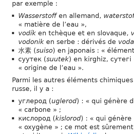
par exemple :
Wasserstoff
en allemand,
watersto
« matière de l’eau »,
vodík
en tchèque et en slovaque,
vodonik
en serbe : dérivés de
voda
水素 (
suiso
) en japonais : « élément
суутек (
suutek
) en kirghiz, сутегі 
« origine de l’eau ».
Parmi les autres éléments chimiques
russe, il y a :
углерод (
uglerod
) : « qui génère 
« carbone » ;
кислород (
kislorod
) : « qui génère
« oxygène » ; ce mot est sûrement