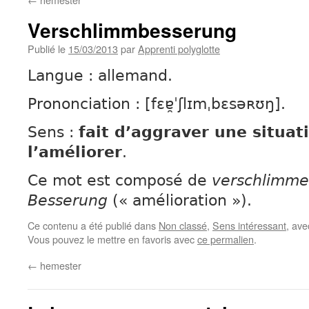
Verschlimmbesserung
Publié le
15/03/2013
par
Apprenti polyglotte
Langue : allemand.
Prononciation : [fɛɐ̯ˈʃlɪmˌbɛsəʀʊŋ].
Sens :
fait d’aggraver une situat
l’améliorer
.
Ce mot est composé de
verschlimme
Besserung
(« amélioration »).
Ce contenu a été publié dans
Non classé
,
Sens intéressant
, av
Vous pouvez le mettre en favoris avec
ce permalien
.
←
hemester