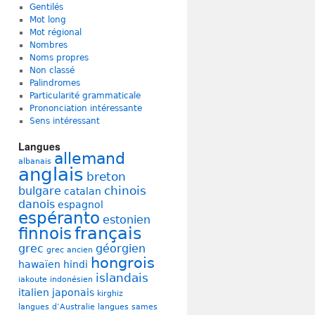
Gentilés
Mot long
Mot régional
Nombres
Noms propres
Non classé
Palindromes
Particularité grammaticale
Prononciation intéressante
Sens intéressant
Langues
allemand
albanais
anglais
breton
chinois
bulgare
catalan
danois
espagnol
espéranto
estonien
français
finnois
grec
géorgien
grec ancien
hongrois
hawaïen
hindi
islandais
iakoute
indonésien
italien
japonais
kirghiz
langues d’Australie
langues sames