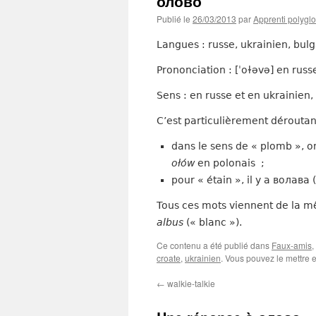
олово
Publié le
26/03/2013
par
Apprenti polyglo
Langues : russe, ukrainien, bul
Prononciation : [ˈoɫəvə] en russe
Sens : en russe et en ukrainien,
C’est particulièrement déroutant
dans le sens de « plomb », 
ołów
en polonais ;
pour « étain », il y a волава (
Tous ces mots viennent de la m
albus
(« blanc »).
Ce contenu a été publié dans
Faux-amis
,
croate
,
ukrainien
. Vous pouvez le mettre 
←
walkie-talkie