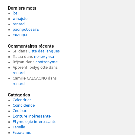
Derniers mots
ĵosi
wihajster
renard
распробовать
сланцы
Commentaires récents
SF
dans
Liste des langues
Паша
dans
почемучка
Réjean
dans
contronyme
Apprenti polyglotte
dans
renard
Camille CALCAGNO
dans
renard
Catégories
Calendrier
Coïncidence
Couleurs
Écriture intéressante
Étymologie intéressante
Famille
Faux-amis