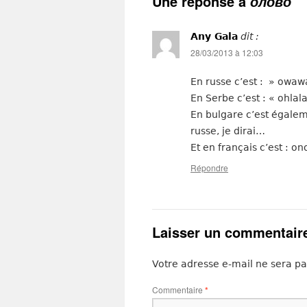
Une réponse à
олово
Any Gala
dit :
28/03/2013 à 12:03
En russe c’est : » owawa
En Serbe c’est : « ohlal
En bulgare c’est égalem
russe, je dirai…
Et en français c’est : on
Répondre
Laisser un commentair
Votre adresse e-mail ne sera pa
Commentaire
*