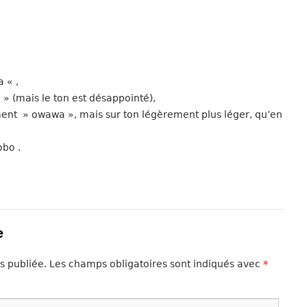
 « ,
a » (mais le ton est désappointé),
ent » owawa », mais sur ton légèrement plus léger, qu’en
obo .
e
s publiée.
Les champs obligatoires sont indiqués avec
*