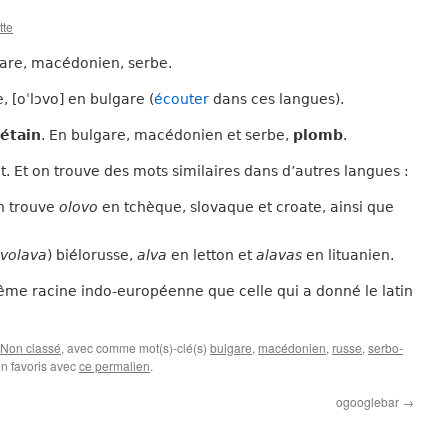
tte
gare, macédonien, serbe.
, [oˈlɔvo] en bulgare (
écouter
dans ces langues).
étain
. En bulgare, macédonien et serbe,
plomb
.
. Et on trouve des mots similaires dans d’autres langues :
on trouve
olovo
en tchèque, slovaque et croate, ainsi que
volava
) biélorusse,
alva
en letton et
alavas
en lituanien.
ême racine indo-européenne que celle qui a donné le latin
Non classé
, avec comme mot(s)-clé(s)
bulgare
,
macédonien
,
russe
,
serbo-
en favoris avec
ce permalien
.
ogooglebar
→