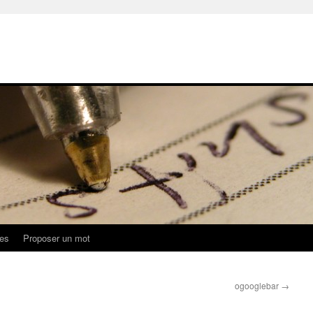
ues
Proposer un mot
ogooglebar
→