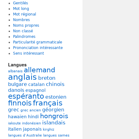
Gentilés
Mot long
Mot régional
Nombres
Noms propres
Non classé
Palindromes
Particularité grammaticale
Prononciation intéressante
Sens intéressant
Langues
allemand
albanais
anglais
breton
chinois
bulgare
catalan
danois
espagnol
espéranto
estonien
français
finnois
grec
géorgien
grec ancien
hongrois
hawaïen
hindi
islandais
iakoute
indonésien
italien
japonais
kirghiz
langues d’Australie
langues sames