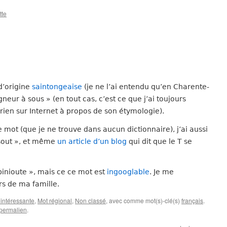
tte
d’origine
saintongeaise
(je ne l’ai entendu qu’en Charente-
gneur à sous » (en tout cas, c’est ce que j’ai toujours
rien sur Internet à propos de son étymologie).
 mot (que je ne trouve dans aucun dictionnaire), j’ai aussi
sout », et même
un article d’un blog
qui dit que le T se
 binioute », mais ce ce mot est
ingooglable
. Je me
rs de ma famille.
intéressante
,
Mot régional
,
Non classé
, avec comme mot(s)-clé(s)
français
.
permalien
.