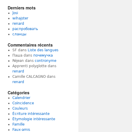
Derniers mots
ĵosi
wihajster
renard
распробовать
сланцы
Commentaires récents
SF
dans
Liste des langues
Паша
dans
почемучка
Réjean
dans
contronyme
Apprenti polyglotte
dans
renard
Camille CALCAGNO
dans
renard
Catégories
Calendrier
Coïncidence
Couleurs
Écriture intéressante
Étymologie intéressante
Famille
Faux-amis