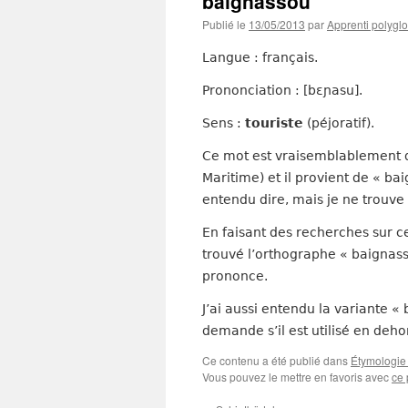
baignassou
Publié le
13/05/2013
par
Apprenti polyglo
Langue : français.
Prononciation : [bɛɲasu].
Sens :
touriste
(péjoratif).
Ce mot est vraisemblablement 
Maritime) et il provient de « bai
entendu dire, mais je ne trouve 
En faisant des recherches sur ce
trouvé l’orthographe « baignas
prononce.
J’ai aussi entendu la variante «
demande s’il est utilisé en deho
Ce contenu a été publié dans
Étymologie 
Vous pouvez le mettre en favoris avec
ce 