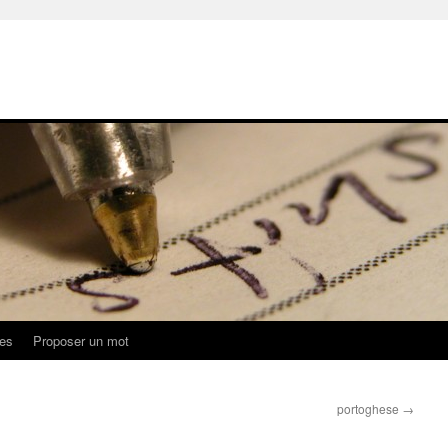
ues
Proposer un mot
portoghese
→