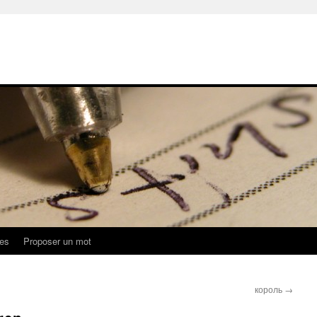
ues
Proposer un mot
король
→