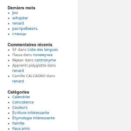
Derniers mots
ĵosi
wihajster
renard
распробовать
сланцы
Commentaires récents
SF
dans
Liste des langues
Паша
dans
почемучка
Réjean
dans
contronyme
Apprenti polyglotte
dans
renard
Camille CALCAGNO
dans
renard
Catégories
Calendrier
Coïncidence
Couleurs
Écriture intéressante
Étymologie intéressante
Famille
Faux-amis