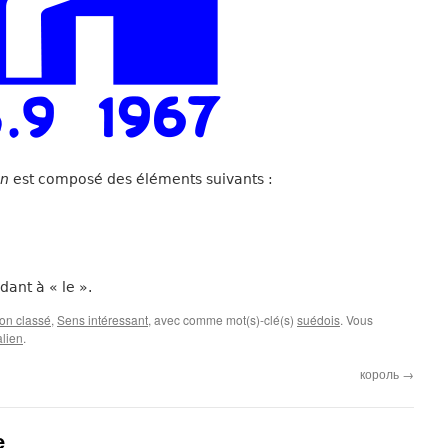
en
est composé des éléments suivants :
dant à « le ».
on classé
,
Sens intéressant
, avec comme mot(s)-clé(s)
suédois
. Vous
lien
.
король
→
e