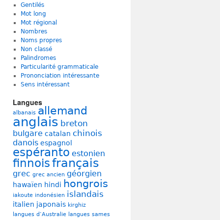
Gentilés
Mot long
Mot régional
Nombres
Noms propres
Non classé
Palindromes
Particularité grammaticale
Prononciation intéressante
Sens intéressant
Langues
allemand
albanais
anglais
breton
chinois
bulgare
catalan
danois
espagnol
espéranto
estonien
français
finnois
grec
géorgien
grec ancien
hongrois
hawaïen
hindi
islandais
iakoute
indonésien
italien
japonais
kirghiz
langues d’Australie
langues sames