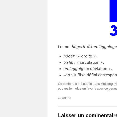
Le mot
högertrafikomläggning
höger
: « droite »,
trafik
: « circulation »,
omläggnig
: « déviation »,
–
en
: suffixe défini correspon
Ce contenu a été publié dans
Mot long
,
N
pouvez le mettre en favoris avec
ce perma
←
Usono
Laisser un commentair