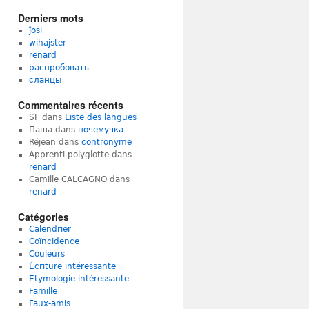
Derniers mots
ĵosi
wihajster
renard
распробовать
сланцы
Commentaires récents
SF
dans
Liste des langues
Паша
dans
почемучка
Réjean
dans
contronyme
Apprenti polyglotte
dans
renard
Camille CALCAGNO
dans
renard
Catégories
Calendrier
Coïncidence
Couleurs
Écriture intéressante
Étymologie intéressante
Famille
Faux-amis