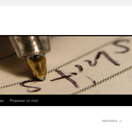
ues
Proposer un mot
проспать
→