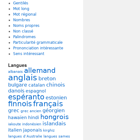
Gentilés
Mot long
Mot régional
Nombres
Noms propres
Non classé
Palindromes
Particularité grammaticale
Prononciation intéressante
Sens intéressant
Langues
allemand
albanais
anglais
breton
chinois
bulgare
catalan
danois
espagnol
espéranto
estonien
français
finnois
grec
géorgien
grec ancien
hongrois
hawaïen
hindi
islandais
iakoute
indonésien
italien
japonais
kirghiz
langues d’Australie
langues sames