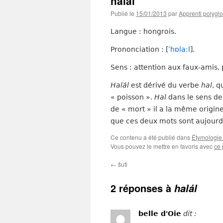
halál
Publié le
15/01/2013
par
Apprenti polyglo
Langue : hongrois.
Prononciation : [
ˈhɒlaːl
].
Sens : attention aux faux-amis,
Halál
est dérivé du verbe
hal
, q
« poisson ».
Hal
dans le sens de
de « mort » il a la même origi
que ces deux mots sont aujourd’
Ce contenu a été publié dans
Étymologie 
Vous pouvez le mettre en favoris avec
ce 
←
ŝuti
2 réponses à
halál
belle d'Oie
dit :