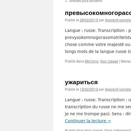
←
Articles plus anciens
превысокомногорас
Publié le
28/02/2013
par
Apprenti polyglo
Langue : russe. Transcription :
prevysokomnogorassmotritelstvo
chose comme votre majesté ou vo
longs mots de la langue russe 
Publié dans
Mot long
,
Non classé
|
Marqu
ужариться
Publié le
19/02/2013
par
Apprenti polyglo
Langue : russe. Transcription : 
transcription du russe ne me sem
je ne me trompe pas). Sens : d
Continuer la lecture
→
Publié dans
Non classé
,
Sens intéressant