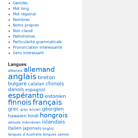
Gentilés
Mot long
Mot régional
Nombres
Noms propres
Non classé
Palindromes
Particularité grammaticale
Prononciation intéressante
Sens intéressant
Langues
allemand
albanais
anglais
breton
chinois
bulgare
catalan
danois
espagnol
espéranto
estonien
français
finnois
grec
géorgien
grec ancien
hongrois
hawaïen
hindi
islandais
iakoute
indonésien
italien
japonais
kirghiz
langues d’Australie
langues sames