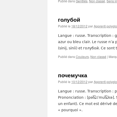
Publié dans
Gentilés
,
Non classé
,
Sens in
голубой
Publié le
18/12/2012
par
Apprenti polyglo
Langue : russe. Transcription : g
azur ou bleu clair. Le russe n’
(sinij, siniï) et голубой. Ce son
Publié dans
Couleurs
,
Non classé
|
Marq
почемучка
Publié le
10/12/2012
par
Apprenti polyglo
Langue : russe. Transcription 
Prononciation : [pət͡ɕɪˈmut͡ɕkə]
un enfant). Ce mot est dérivé 
« pourquoi ».