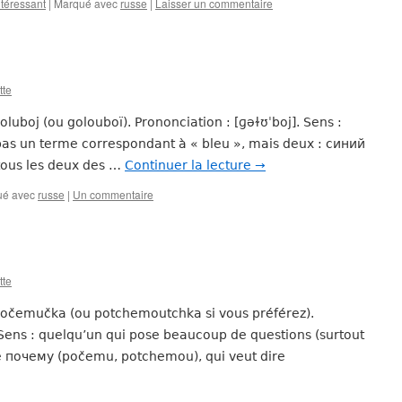
téressant
|
Marqué avec
russe
|
Laisser un commentaire
tte
oluboj (ou golouboï). Prononciation : [ɡəɫʊˈboj]. Sens :
a pas un terme correspondant à « bleu », mais deux : синий
t tous les deux des …
Continuer la lecture
→
ué avec
russe
|
Un commentaire
tte
: počemučka (ou potchemoutchka si vous préférez).
. Sens : quelqu’un qui pose beaucoup de questions (surtout
de почему (počemu, potchemou), qui veut dire