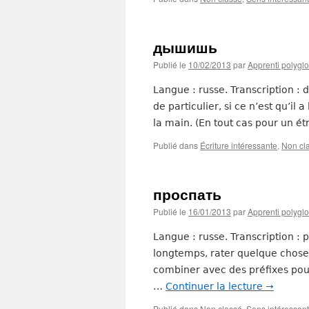
дышишь
Publié le
10/02/2013
par
Apprenti polyglo
Langue : russe. Transcription : d
de particulier, si ce n’est qu’il 
la main. (En tout cas pour un é
Publié dans
Écriture intéressante
,
Non cl
проспать
Publié le
16/01/2013
par
Apprenti polyglo
Langue : russe. Transcription : p
longtemps, rater quelque chose 
combiner avec des préfixes pou
…
Continuer la lecture
→
Publié dans
Non classé
,
Sens intéressant