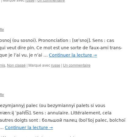
tte
osnoj (ou sosnoï). Prononciation : [sɐˈsnoj]. Sens : cas
ui veut dire pin. Ce mot est une sorte de faux-ami trans-
ue je l’ai vu, je n’ai …
Continuer la lecture
→
mis
,
Non classé
|
Marqué avec
russe
|
Un commentaire
tte
 bezymjannyj palec (ou bezymiannyï palets si vous
mʲænːɨj ˈpalʲɪt͡s]. Sens : annulaire. Littéralement, cela
 autres doigts sont : большой палец (bol′šoj palec, bolchoï
, …
Continuer la lecture
→