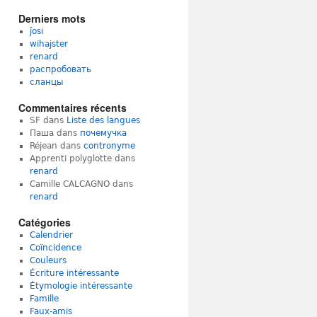
Derniers mots
ĵosi
wihajster
renard
распробовать
сланцы
Commentaires récents
SF
dans
Liste des langues
Паша
dans
почемучка
Réjean
dans
contronyme
Apprenti polyglotte
dans
renard
Camille CALCAGNO
dans
renard
Catégories
Calendrier
Coïncidence
Couleurs
Écriture intéressante
Étymologie intéressante
Famille
Faux-amis