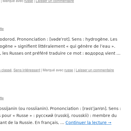
|
Marqué avec
russe
|
Laisser un commentaire
tte
vodorod. Prononciation : [vədɐˈrot]. Sens : hydrogène. Les
gène » signifient littéralement « qui génère de l’eau ».
c, les Russes ont préféré traduire ce mot : водород vient …
 classé
,
Sens intéressant
|
Marqué avec
russe
|
Laisser un commentaire
tte
ssijanin (ou rossiïanin). Prononciation : [rəsʲɪˈjanʲɪn]. Sens :
s pour « Russe » : русский (russkij, rousskiï) : membre du
ant de la Russie. En français, …
Continuer la lecture
→