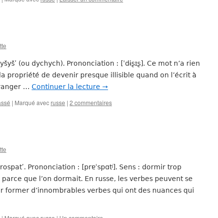
tte
yšyšʹ (ou dychych). Prononciation : [ˈdɨʂɪʂ]. Ce mot n’a rien
a la propriété de devenir presque illisible quand on l’écrit à
tranger …
Continuer la lecture
→
assé
|
Marqué avec
russe
|
2 commentaires
tte
rospatʹ. Prononciation : [prɐˈspɑtʲ]. Sens : dormir trop
parce que l’on dormait. En russe, les verbes peuvent se
r former d’innombrables verbes qui ont des nuances qui
|
Marqué avec
russe
|
Un commentaire