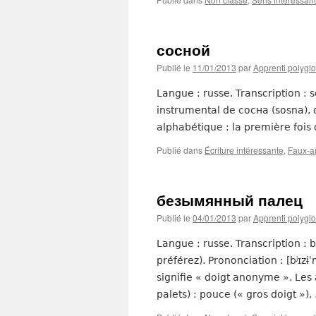
сосной
Publié le
11/01/2013
par
Apprenti polyglo
Langue : russe. Transcription : s
instrumental de сосна (sosna), q
alphabétique : la première fois q
Publié dans
Écriture intéressante
,
Faux-a
безымянный палец
Publié le
04/01/2013
par
Apprenti polyglo
Langue : russe. Transcription :
préférez). Prononciation : [bʲɪzɨˈ
signifie « doigt anonyme ». Les
palets) : pouce (« gros doigt »)