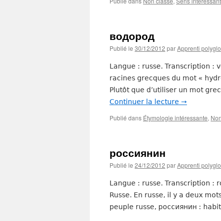
Publié dans
Non classé
,
Sens intéressant
водород
Publié le
30/12/2012
par
Apprenti polyglo
Langue : russe. Transcription : 
racines grecques du mot « hydro
Plutôt que d’utiliser un mot gre
Continuer la lecture
→
Publié dans
Étymologie intéressante
,
Non
россиянин
Publié le
24/12/2012
par
Apprenti polyglo
Langue : russe. Transcription : ro
Russe. En russe, il y a deux mot
peuple russe, россиянин : habit