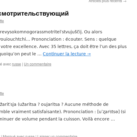
Articles plus récents
→
смотрительствующий
tte
 prevysokomnogorassmotritel′stvujuščij. Ou alors
uïouchtchi… Prononciation : écouter. Sens : quelque
tre excellence. Avec 35 lettres, ça doit être l’un des plus
(quoiqu’on peut le …
Continuer la lecture
→
é avec
russe
|
Un commentaire
tte
užarit′sja (užaritsa ? oujaritsa ? Aucune méthode de
ble vraiment satisfaisante). Prononciation : [uˈʐarʲɪtsə] (si
iminuer de volume pendant la cuisson. Voilà encore …
|
Marqué avec
russe
|
Laisser un commentaire