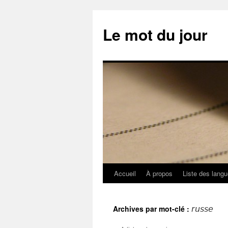
Aller
au
Le mot du jour
contenu
Accueil
À propos
Liste des lang
Archives par mot-clé :
russe